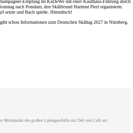
ein Champagner-Empfang im KaDeWe mit einer Kaufhaus-Führung durch
onntag nach Potsdam, den Skålfreund Hartmut Pierl organisierte.
gel setzte und Bach spielte. Himmlisch!
gibt schon Informationen zum Deutschen Skåltag 2027 in Nürnberg.
im Mittelpunkt des großen Ladengeschäfts mit Deli und Café am