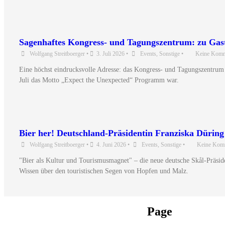
Sagenhaftes Kongress- und Tagungszentrum: zu Ga
Wolfgang Streitboerger
•
3. Juli 2026
•
Events
,
Sonstige
•
Keine Komm
Eine höchst eindrucksvolle Adresse: das Kongress- und Tagungszentrum 
Juli das Motto „Expect the Unexpected“ Programm war.
Bier her! Deutschland-Präsidentin Franziska Düring
Wolfgang Streitboerger
•
4. Juni 2026
•
Events
,
Sonstige
•
Keine Kom
"Bier als Kultur und Tourismusmagnet" – die neue deutsche Skål-Präsid
Wissen über den touristischen Segen von Hopfen und Malz.
Page