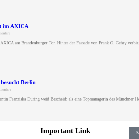
st im AXICA
entare
AXICA am Brandenburger Tor. Hinter der Fassade von Frank O. Gehry verbirgt 
 besucht Berlin
mentare
entin Franziska Düring weiß Bescheid: als eine Topmanagerin des Münchner Hofb
Important Link
M