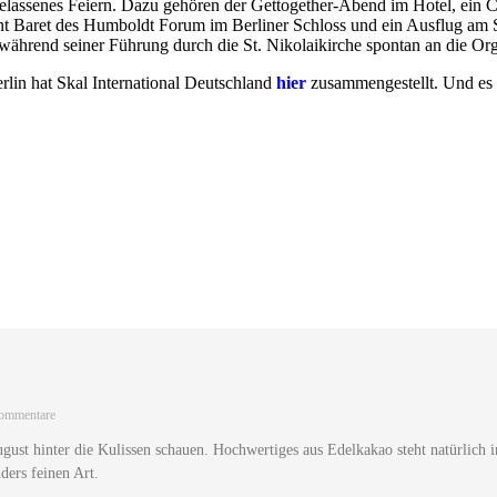
sgelassenes Feiern. Dazu gehören der Gettogether-Abend im Hotel, 
t Baret des Humboldt Forum im Berliner Schloss und ein Ausflug am S
h während seiner Führung durch die St. Nikolaikirche spontan an die Or
lin hat Skal International Deutschland
hier
zusammengestellt. Und es 
ommentare
ust hinter die Kulissen schauen. Hochwertiges aus Edelkakao steht natürlich 
ders feinen Art.