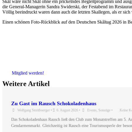
Skål wäre nicht Skål ohne ein prickelndes Begleitprogramm und au
die General-Managerin Sandra Swiderski, der Festabend im Restauran
Völlig beeindruckt waren dann auch die letzten Skallegen, als er sic
Einen schönen Foto-Rückblick auf den Deutschen Skåltag 2026 in Ber
Mitglied werden!
Weitere Artikel
Zu Gast im Rausch Schokoladenhaus
Wolfgang Streitboerger
•
6. August 2026
•
Events
,
Sonstige
•
Keine K
Das Schokoladenhaus Rausch ließ den Club zum Monatstreffen am 5. Aug
Gendarmenmarkt. Gleichzeitig ist Rausch eine Tourismusperle der beson