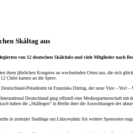
schen Skåltag aus
egierten von 12 deutschen Skålclubs und viele Mitglieder nach Be
en ihren jährlichen Kongress an wechselnden Orten aus, die sich glück
 12 Clubs kamen an die Spree.
utschland-Präsidentin ist Franziska Düring, der neue Vize – Yes! – M
 International Deutschland ging offiziell eine Medienpartnerschaft mit
ch haben die „Skållegen“ in Berlin über die Auswirkungen der aktue
 Berlin in zentraler Stadtlage am Lützowplatz Als weitere Sponsoren