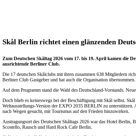
Skål Berlin richtet einen glänzenden Deut
Zum Deutschen Skåltag 2026 vom 17. bis 19. April kamen die Del
ausrichtende Berliner Club.
Die 17 deutschen Skålclubs mit ihren zusammen 638 Mitgliedern richt
Berliner Club Gastgeber und hat auch die Organisation übernommen.
Auf dem Programm stand die Wahl des Deutschland-Vorstands. Neue De
Doch blieb es keineswegs bei der Beschäftigung mit Skål selbst. Skål
Weltausstellungs-Version der EXPO 2035 BERLIN zu unterstützen. Au
nach Wegen gesucht, mit Tourismus auf den Frieden hinzuwirken.
Austragungsort des Deutschen Skåltags 2026 war das Hotel Berlin,
Scostello, Rausch und Hard Rock Cafe Berlin.